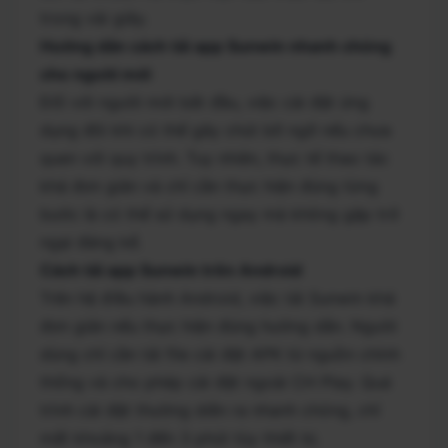
trong vài giây.
Hướng dẫn cách tải app Sunwin nhanh chóng
cho người mới
Đối với người mới bắt đầu, việc cài đặt ứng
dụng đôi khi có thể gây chút bỡ ngỡ nếu chưa
quen với quy trình. Tuy nhiên, thực tế thao tác
khá đơn giản và chỉ cần thực hiện đúng từng
bước là có thể sử dụng ngay mà không gặp trở
ngại đáng kể.
Cách tải app Sunwin trên Android
Trên hệ điều hành Android, việc tải Sunwin khá
đơn giản nếu thực hiện đúng hướng dẫn. Người
dùng chỉ cần tải file cài đặt APK từ nguồn chính
thống và cho phép cài đặt ngoài CH Play. Quá
trình cài đặt thường diễn ra nhanh chóng, chỉ
mất khoảng 1 đến 3 phút tùy thiết bị.