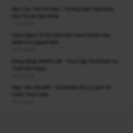
Kèo Cầu Thủ Ghi Bàn - Hướng Dẫn Cách Đọc
Kèo Chuẩn Xác Nhất
17/07/2026
Cách Nghe Vị Xóc Đĩa Hiệu Quả Chuẩn Xác
Nhất Cho Người Mới
17/07/2026
Đăng Nhập SONCLUB - Truy Cập Tài Khoản An
Toàn Mỗi Ngày
11/07/2026
Nạp Tiền Gem88 - Thời Điểm Xử Lý Lệnh Và
Cách Thực Hiện
10/07/2026