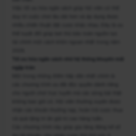
Việc tối ưu hóa ngân sách giúp hội viên có thể
duy trì cuộc chơi lâu dài hơn và áp dụng được
nhiều chiến thuật đặt cược khác nhau. Đây là ưu
thế tuyệt đối giúp bet thủ bảo toàn nguồn lực
tài chính một cách khôn ngoan nhất trong năm
2026.
Tối ưu hóa ngân sách nhờ hệ thống khuyến mãi
ngập tràn
Một trong những điểm hấp dẫn nhất chính là
các chương trình ưu đãi độc quyền dành riêng
cho người chơi trực tuyến mà các sòng bài thật
không bao giờ có. Hội viên thường xuyên được
nhận các khoản thưởng nạp, hoàn trả cược thua
và quà tặng tri ân giá trị cao hàng tuần.
Các chương trình này giúp gia tăng đáng kể số
dư tài khoản, cho phép cược thủ thử sức ở