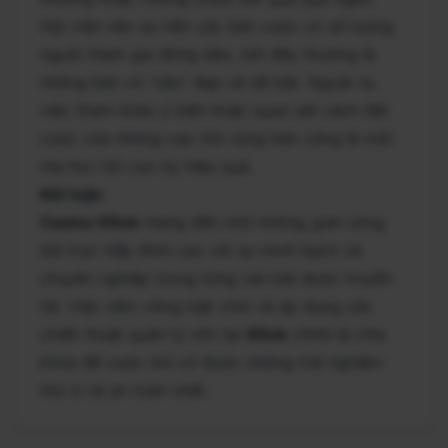
Hội viên nên ưu tiên các bàn cược có số lượng
người tham gia đông đảo, bởi đây thường là
những bàn có "cầu" đẹp và dễ bắt. Ngoài ra,
việc tham khảo ý kiến hoặc quan sát cách đặt
cược của những cao thủ cùng bàn cũng là một
mẹ học hỏi cực kỳ hiệu quả.
Kết luận
Casino 99ok
mang đến một không gian sòng
bài trực tiếp đỉnh cao với sự minh bạch và
chuyên nghiệp trong từng ván bài được truyền
tải. Việc nắm vững luật chơi và áp dụng các
chiến thuật quản lý vốn tại
99ok
chính là chìa
khóa để cược thủ có được những trải nghiệm
thú vị và an toàn nhất.