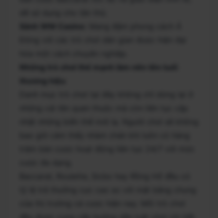
dễ sử dụng cho tân thủ.
Sảnh WM Casino:
Mang đậm phong cách Á
Đông với các trò chơi dân gian được hiện đại
hóa một cách chuyên nghiệp.
Những trò chơi thế mạnh làm nên tên tuổi
thương hiệu
Danh mục trò chơi tại đây không chỉ dừng lại ở
những cái tên quen thuộc mà còn liên tục cập
nhật những biến thể mới lạ. Người chơi sẽ không
bao giờ cảm thấy nhàm chán khi luôn có hàng
trăm bàn cược hoạt động liên tục 24/7 với mức
cược đa dạng.
Baccarat, Roulette, Sicbo hay Rồng Hổ đều có
tỷ lệ trả thưởng cực cao so với mặt bằng chung
của thị trường cá cược hiện nay. Mỗi trò chơi
đều được cung cấp hướng dẫn luật chơi chi tiết,