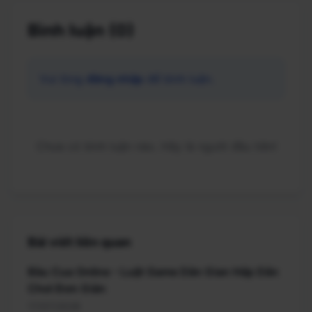
Bình luận (0)
Vui lòng
đăng nhập
để bình luận.
Chưa có bình luận nào. Hãy là người đầu tiên!
Bài viết liên quan
Bầu Cua Online - Luật Game Dân Gian Hấp Dẫn
Chơi Đơn Giản
17/07/2026