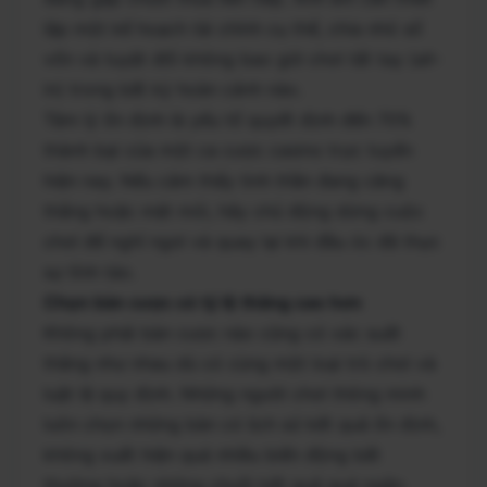
lập một kế hoạch tài chính cụ thể, chia nhỏ số
vốn và tuyệt đối không bao giờ chơi tất tay (all-
in) trong bất kỳ hoàn cảnh nào.
Tâm lý ổn định là yếu tố quyết định đến 70%
thành bại của một ca cược casino trực tuyến
hiện nay. Nếu cảm thấy tinh thần đang căng
thẳng hoặc mệt mỏi, hãy chủ động dừng cuộc
chơi để nghỉ ngơi và quay lại khi đầu óc đã thực
sự tỉnh táo.
Chọn bàn cược có tỷ lệ thắng cao hơn
Không phải bàn cược nào cũng có xác suất
thắng như nhau dù có cùng một loại trò chơi và
luật lệ quy định. Những người chơi thông minh
luôn chọn những bàn có lịch sử kết quả ổn định,
không xuất hiện quá nhiều biến động bất
thường hoặc những chuỗi kết quả quá ngắn.