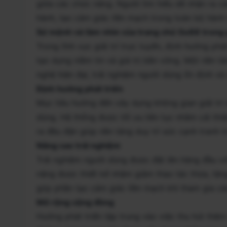
giữa các chức năng. Người tìm hiểu dễ nhận ra c
hành, tạo cảm giác liền mạch trong toàn bộ hành
Sứ mệnh và tầm nhìn của trang chủ Go88 trong gi
Trong lĩnh vực giải trí trực tuyến, định hướng phá
tạo dựng niềm tin và giá trị bền vững. Một nền 
nghệ hiện đại, trải nghiệm người dùng ổn định v
Định hướng phát triển
Mục tiêu hướng đến xây dựng không gian giải tr
dùng. Hệ thống được tối ưu liên tục nhằm cải thiệ
ra đều đặn giúp nền tảng duy trì sức cạnh tranh t
Nâng cao trải nghiệm
Trải nghiệm người dùng được đặt lên hàng đầu với
năng được thiết kế nhằm giảm thao tác thừa, tăng 
góp phần tạo cảm giác liền mạch khi tham gia các 
Mở rộng cộng đồng
Hướng phát triển tập trung vào việc thu hút thêm