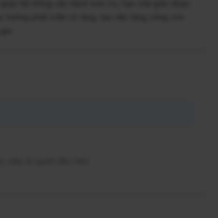
giúp hệ thống vận hành trơn tru, hạn chế gián đoạn
ấy hướng phát triển rõ ràng, tạo nền tảng vững cho
gia.
. Hãy là người đầu tiên!