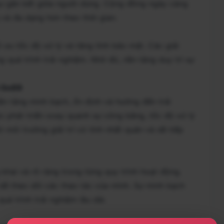
ự gắn kết giữa người dùng. Cộng đồng ngày càng
 và đa dạng hơn theo thời gian.
ưu tốc độ xử lý và tăng tính bảo mật. Các giải
 quá trình trải nghiệm. Nhờ đó, nền tảng duy trì sự
i Go88
ền tảng minh bạch, ổn định và hướng đến trải
c phát triển xoay quanh sự công bằng, tốc độ xử lý
 môi trường giải trí có tính nhất quán và dễ tiếp
khai và rõ ràng trong từng quy trình hoạt động.
 dễ theo dõi các thao tác của mình. Sự minh bạch
uá trình trải nghiệm lâu dài.