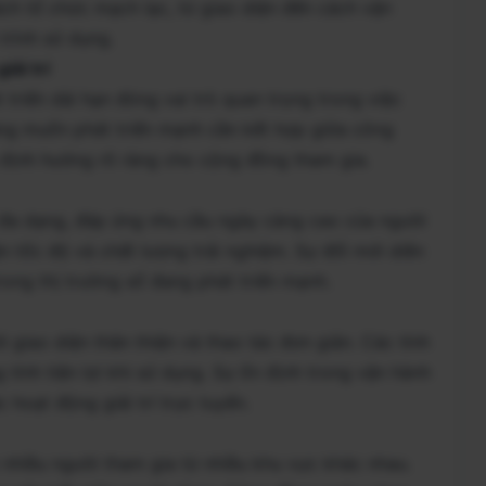
ách tổ chức mạch lạc, từ giao diện đến cách vận
 trình sử dụng.
ải trí
t triển dài hạn đóng vai trò quan trọng trong việc
tảng muốn phát triển mạnh cần kết hợp giữa công
à định hướng rõ ràng cho cộng đồng tham gia.
í đa dạng, đáp ứng nhu cầu ngày càng cao của người
n tốc độ và chất lượng trải nghiệm. Sự đổi mới diễn
rong thị trường số đang phát triển mạnh.
 giao diện thân thiện và thao tác đơn giản. Các tính
tính tiện lợi khi sử dụng. Sự ổn định trong vận hành
hoạt động giải trí trực tuyến.
 nhiều người tham gia từ nhiều khu vực khác nhau.