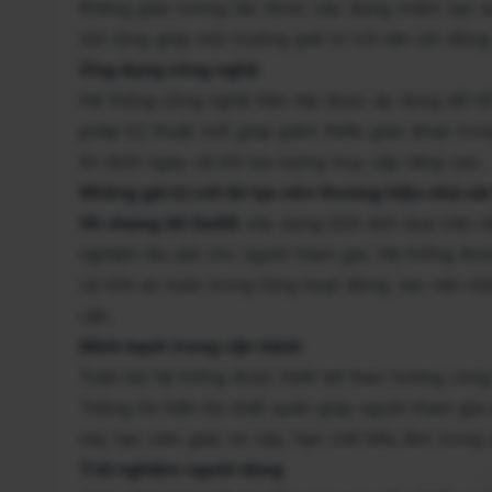
Không gian tương tác được xây dựng nhằm tạo s
mở rộng giúp môi trường giải trí trở nên sôi động
Ứng dụng công nghệ
Hệ thống công nghệ hiện đại được áp dụng để tối 
pháp kỹ thuật mới giúp giảm thiểu gián đoạn trong
ổn định ngay cả khi lưu lượng truy cập tăng cao.
Những giá trị cốt lõi tạo nên thương hiệu nhà cá
Về chúng tôi Go88
xây dựng hình ảnh dựa trên n
nghiệm lâu dài cho người tham gia. Hệ thống đượ
và tính an toàn trong từng hoạt động, tạo nên một
cận.
Minh bạch trong vận hành
Toàn bộ hệ thống được thiết kế theo hướng công 
Thông tin hiển thị nhất quán giúp người tham gia
này tạo cảm giác tin cậy, hạn chế hiểu lầm trong q
Trải nghiệm người dùng